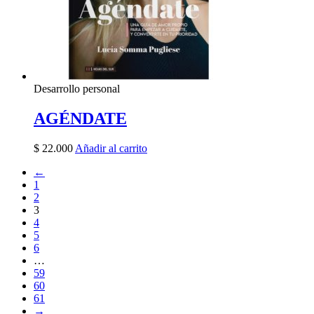
Desarrollo personal
AGÉNDATE
$
22.000
Añadir al carrito
←
1
2
3
4
5
6
…
59
60
61
→