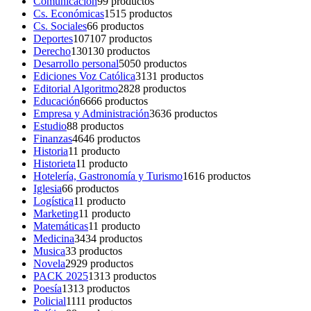
Comunicación
9
9 productos
Cs. Económicas
15
15 productos
Cs. Sociales
6
6 productos
Deportes
107
107 productos
Derecho
130
130 productos
Desarrollo personal
50
50 productos
Ediciones Voz Católica
31
31 productos
Editorial Algoritmo
28
28 productos
Educación
66
66 productos
Empresa y Administración
36
36 productos
Estudio
8
8 productos
Finanzas
46
46 productos
Historia
1
1 producto
Historieta
1
1 producto
Hotelería, Gastronomía y Turismo
16
16 productos
Iglesia
6
6 productos
Logística
1
1 producto
Marketing
1
1 producto
Matemáticas
1
1 producto
Medicina
34
34 productos
Musica
3
3 productos
Novela
29
29 productos
PACK 2025
13
13 productos
Poesía
13
13 productos
Policial
11
11 productos