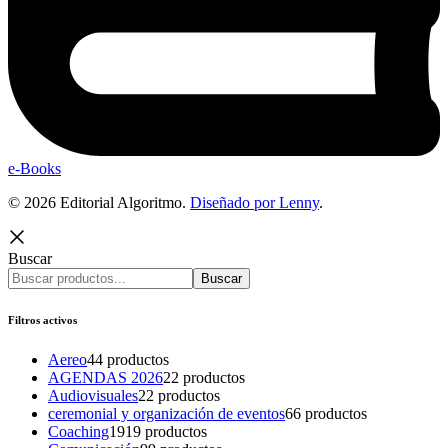
e-Books
© 2026 Editorial Algoritmo.
Diseñado por Lenny
.
Buscar
Buscar
Filtros activos
Aereo
4
4 productos
AGENDAS 2026
2
2 productos
Audiovisuales
2
2 productos
ceremonial y organización de eventos
6
6 productos
Coaching
19
19 productos