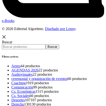
e-Books
© 2026 Editorial Algoritmo.
Diseñado por Lenny
.
Buscar
Buscar
Filtros activos
Aereo
4
4 productos
AGENDAS 2026
2
2 productos
Audiovisuales
2
2 productos
ceremonial y organización de eventos
6
6 productos
Coaching
19
19 productos
Comunicación
9
9 productos
Cs. Económicas
15
15 productos
Cs. Sociales
6
6 productos
Deportes
107
107 productos
Derecho
130
130 productos