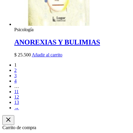
Psicología
ANOREXIAS Y BULIMIAS
$
25.500
Añadir al carrito
1
2
3
4
…
11
12
13
→
Carrito de compra