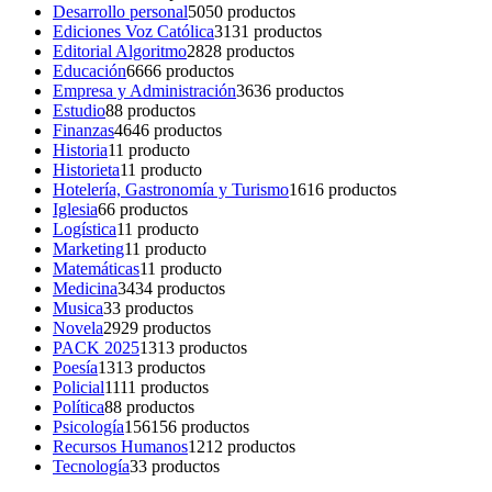
Desarrollo personal
50
50 productos
Ediciones Voz Católica
31
31 productos
Editorial Algoritmo
28
28 productos
Educación
66
66 productos
Empresa y Administración
36
36 productos
Estudio
8
8 productos
Finanzas
46
46 productos
Historia
1
1 producto
Historieta
1
1 producto
Hotelería, Gastronomía y Turismo
16
16 productos
Iglesia
6
6 productos
Logística
1
1 producto
Marketing
1
1 producto
Matemáticas
1
1 producto
Medicina
34
34 productos
Musica
3
3 productos
Novela
29
29 productos
PACK 2025
13
13 productos
Poesía
13
13 productos
Policial
11
11 productos
Política
8
8 productos
Psicología
156
156 productos
Recursos Humanos
12
12 productos
Tecnología
3
3 productos