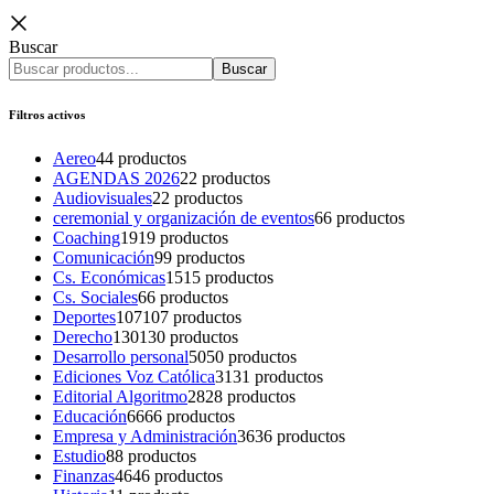
Buscar
Buscar
Filtros activos
Aereo
4
4 productos
AGENDAS 2026
2
2 productos
Audiovisuales
2
2 productos
ceremonial y organización de eventos
6
6 productos
Coaching
19
19 productos
Comunicación
9
9 productos
Cs. Económicas
15
15 productos
Cs. Sociales
6
6 productos
Deportes
107
107 productos
Derecho
130
130 productos
Desarrollo personal
50
50 productos
Ediciones Voz Católica
31
31 productos
Editorial Algoritmo
28
28 productos
Educación
66
66 productos
Empresa y Administración
36
36 productos
Estudio
8
8 productos
Finanzas
46
46 productos