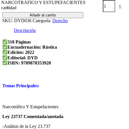
NARCOTRÁFICO Y ESTUPEFACIENTES
-
+
cantidad
Añadir al carrito
SKU:
DYD036
Categoría:
Derecho
Descripción
318 Páginas
Encuadernación: Rústica
Edición: 2022
Editorial: DYD
ISBN: 9789878353920
Temas Principales:
Narcotráfico Y Estupefacientes
Ley 23737 Comentada/anotada
-Análisis de la Ley 23.737